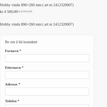
Hobby vindu 890×260 mm ( art nr 2412320007)
kr
4 500,00
kr
8 043,00
Original
Current
price
price
was:
is:
Hobby vindu 890×260 mm ( art nr 2412320007)
kr 8
kr 4
043,00.
500,00.
Be om å bli kontaktet
Fornavn
*
Etternavn
*
Adresse
*
Telefon
*