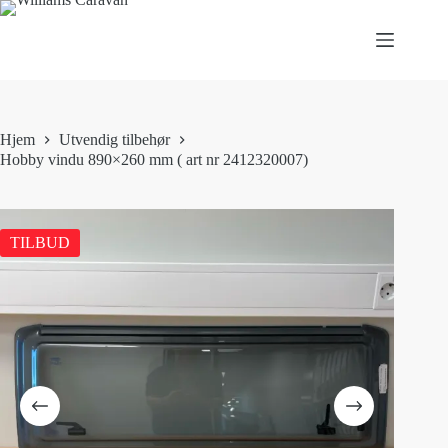
Hopp
til
innholdet
Hjem
Utvendig tilbehør
Hobby vindu 890×260 mm ( art nr 2412320007)
TILBUD