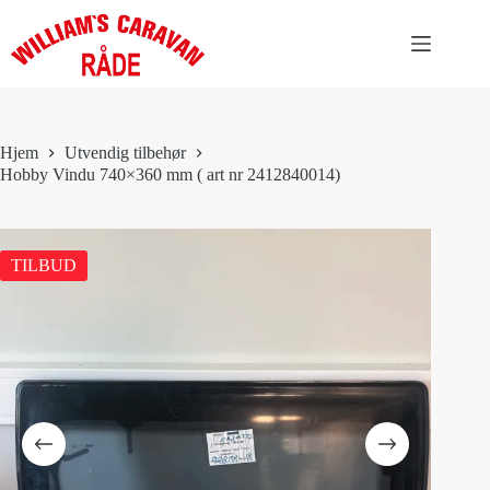
Hopp
til
innholdet
Hjem
Utvendig tilbehør
Hobby Vindu 740×360 mm ( art nr 2412840014)
TILBUD