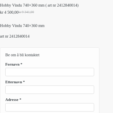
Hobby Vindu 740×360 mm ( art nr 2412840014)
kr
4 500,00
kr
9 341,00
Original
Current
price
price
was:
is:
Hobby Vindu 740×360 mm
kr 9
kr 4
341,00.
500,00.
art nr 2412840014
Be om å bli kontaktet
Fornavn
*
Etternavn
*
Adresse
*