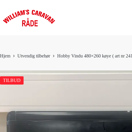
Hopp
til
innholdet
Hjem
Utvendig tilbehør
Hobby Vindu 480×260 køye ( art nr 2
TILBUD