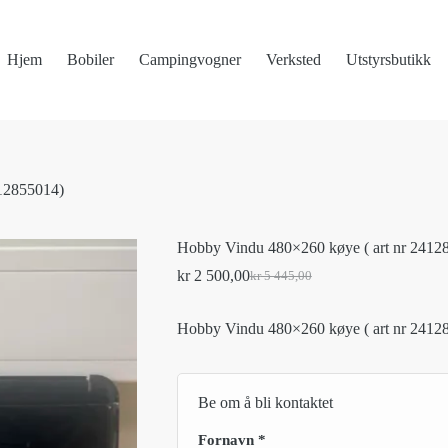
Hjem
Bobiler
Campingvogner
Verksted
Utstyrsbutikk
412855014)
Hobby Vindu 480×260 køye ( art nr 2412
kr
2 500,00
kr
5 445,00
Original
Current
price
price
was:
is:
Hobby Vindu 480×260 køye ( art nr 2412
kr 5
kr 2
445,00.
500,00.
Be om å bli kontaktet
Fornavn
*