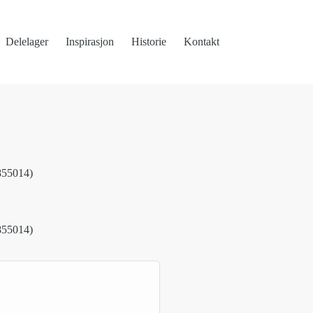
Delelager
Inspirasjon
Historie
Kontakt
855014)
855014)