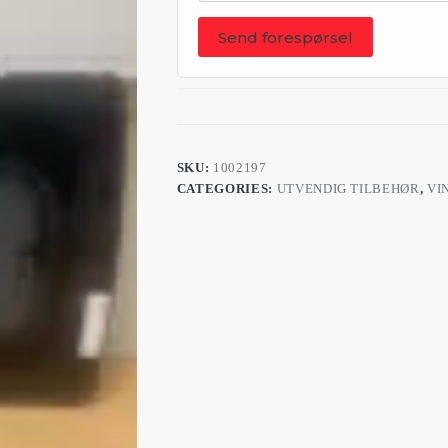
Send forespørsel
SKU:
1002197
CATEGORIES:
UTVENDIG TILBEHØR
,
VI