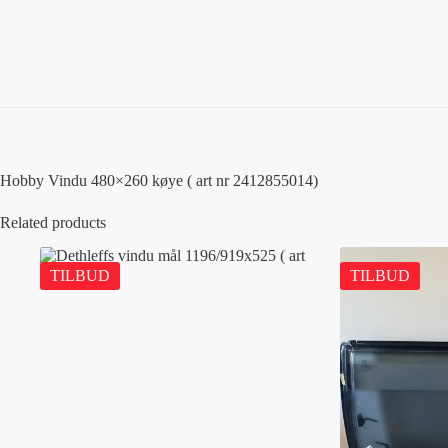
Hobby Vindu 480×260 køye ( art nr 2412855014)
Related products
TILBUD
TILBUD