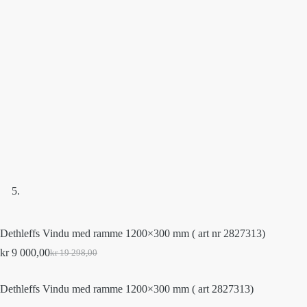
Dethleffs Vindu med ramme 1200×300 mm ( art nr 2827313)
kr
9 000,00
kr
19 298,00
Original
Current
price
price
was:
is:
Dethleffs Vindu med ramme 1200×300 mm ( art 2827313)
kr 19
kr 9