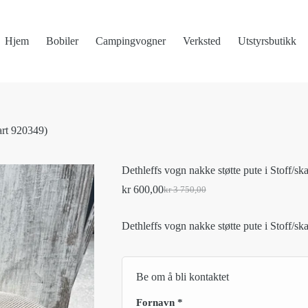
Hjem
Bobiler
Campingvogner
Verksted
Utstyrsbutikk
 art 920349)
Dethleffs vogn nakke støtte pute i Stoff/ska
kr
600,00
kr
3 750,00
Original
Current
price
price
was:
is:
Dethleffs vogn nakke støtte pute i Stoff/ska
kr 3
kr 600,00.
750,00.
Be om å bli kontaktet
Fornavn
*