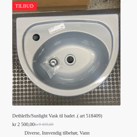
TILBUD
Dethleffs/Sunlight Vask til badet .( art 518409)
kr
2 500,00
kr
9 459,00
Original
Current
price
price
Diverse
,
Innvendig tilbehør
,
Vann