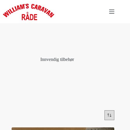
Hopp
til
innholdet
Innvendig tilbehør