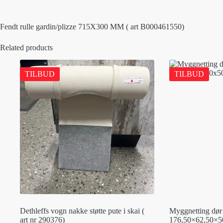
Fendt rulle gardin/plizze 715X300 MM ( art B000461550)
Related products
TILBUD
TILBUD
Dethleffs vogn nakke støtte pute i skai (
Myggnetting dør 
art nr 290376)
176,50×62,50×50