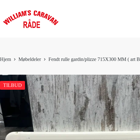
Hopp
til
innholdet
Hjem
Møbeldeler
Fendt rulle gardin/plizze 715X300 MM ( art
TILBUD