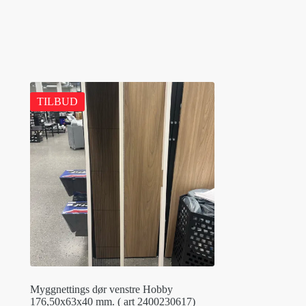
TILBUD
Myggnettings dør venstre Hobby
176,50x63x40 mm. ( art 2400230617)