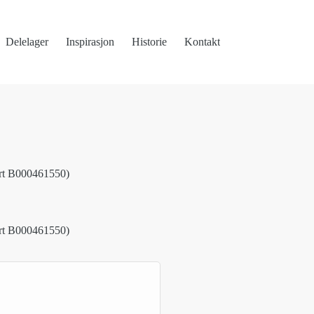
Delelager
Inspirasjon
Historie
Kontakt
art B000461550)
art B000461550)