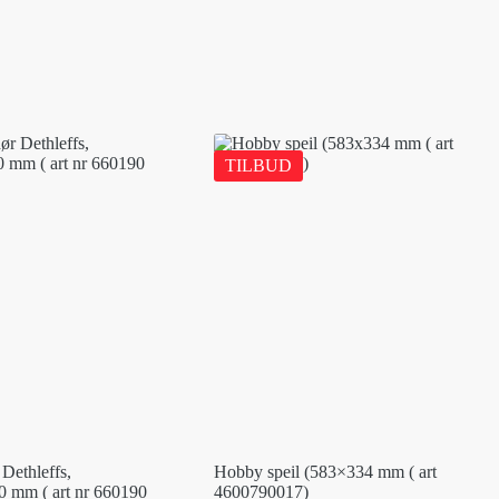
TILBUD
Dethleffs,
Hobby speil (583×334 mm ( art
 mm ( art nr 660190
4600790017)