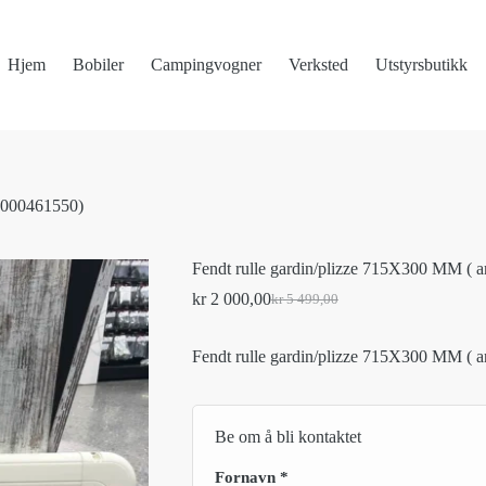
Hjem
Bobiler
Campingvogner
Verksted
Utstyrsbutikk
 B000461550)
Fendt rulle gardin/plizze 715X300 MM ( 
kr
2 000,00
kr
5 499,00
Original
Current
price
price
was:
is:
Fendt rulle gardin/plizze 715X300 MM ( 
kr 5
kr 2
499,00.
000,00.
Be om å bli kontaktet
Fornavn
*