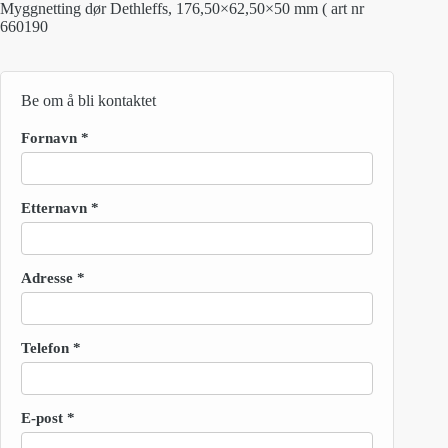
Myggnetting dør Dethleffs, 176,50×62,50×50 mm ( art nr
kr 6
kr 3
660190
800,00.
500,00.
Be om å bli kontaktet
Fornavn
*
Etternavn
*
Adresse
*
Telefon
*
E-post
*