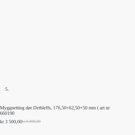
Myggnetting dør Dethleffs, 176,50×62,50×50 mm ( art nr
660190
kr
3 500,00
kr
6 800,00
Original
Current
price
price
was:
is: