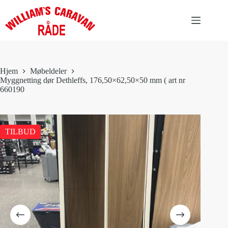
Hopp
til
innholdet
Hjem
Møbeldeler
Myggnetting dør Dethleffs, 176,50×62,50×50 mm ( art nr
660190
TILBUD