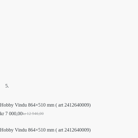
Hobby Vindu 864×510 mm ( art 2412640009)
kr
7 000,00
kr
12 946,00
Original
Current
price
price
was:
is:
Hobby Vindu 864×510 mm ( art 2412640009)
kr 12
kr 7