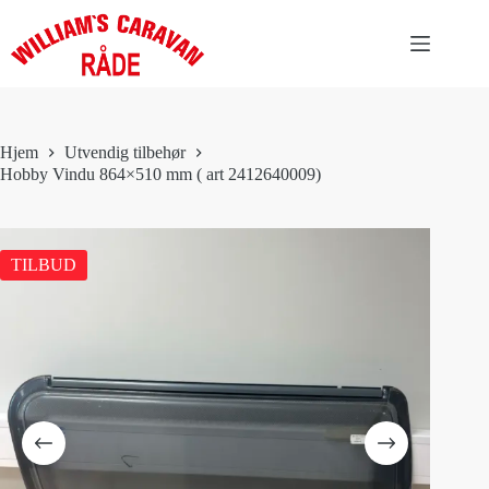
Hopp
til
innholdet
Hjem
Utvendig tilbehør
Hobby Vindu 864×510 mm ( art 2412640009)
TILBUD