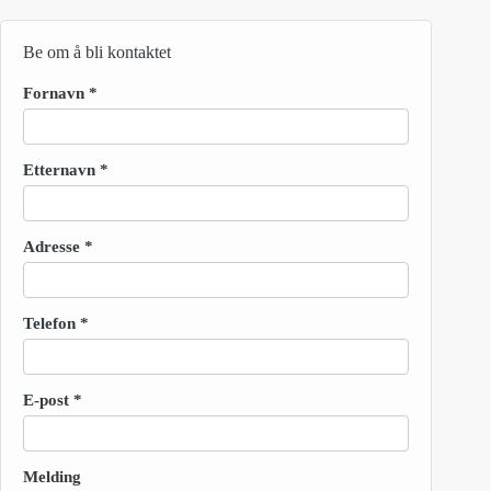
946,00.
000,00.
Be om å bli kontaktet
Fornavn
*
Etternavn
*
Adresse
*
Telefon
*
E-post
*
Melding