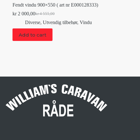
Fendt vindu 900×550 ( art nr E000128333)
kr
2 000,00
kr
4 555,00
Original
Current
price
price
Diverse
,
Utvendig tilbehør
,
Vindu
was:
is:
kr 4
kr 2
Add to cart
555,00.
000,00.