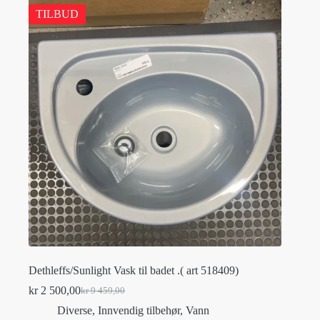
TILBUD
Dethleffs/Sunlight Vask til badet .( art 518409)
kr
2 500,00
kr
9 459,00
Original
Current
price
price
Diverse
,
Innvendig tilbehør
,
Vann